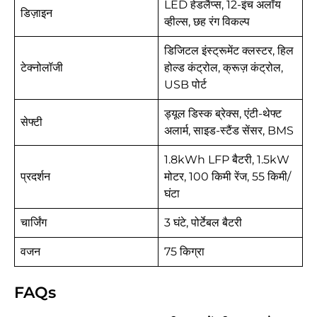
LED हेडलैंप्स, 12-इंच अलॉय
डिज़ाइन
व्हील्स, छह रंग विकल्प
डिजिटल इंस्ट्रूमेंट क्लस्टर, हिल
टेक्नोलॉजी
होल्ड कंट्रोल, क्रूज़ कंट्रोल,
USB पोर्ट
ड्यूल डिस्क ब्रेक्स, एंटी-थेफ्ट
सेफ्टी
अलार्म, साइड-स्टैंड सेंसर, BMS
1.8kWh LFP बैटरी, 1.5kW
प्रदर्शन
मोटर, 100 किमी रेंज, 55 किमी/
घंटा
चार्जिंग
3 घंटे, पोर्टेबल बैटरी
वजन
75 किग्रा
FAQs