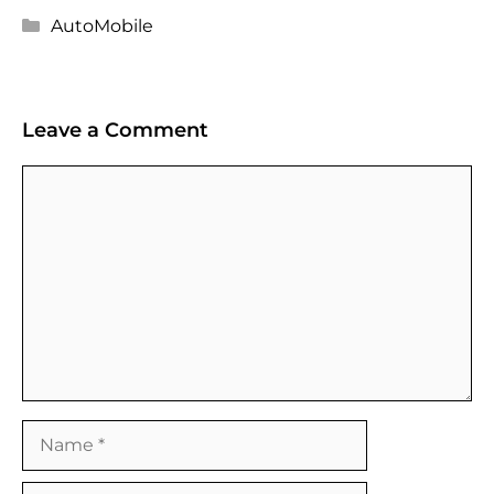
Categories
AutoMobile
Leave a Comment
Comment
Name
Email