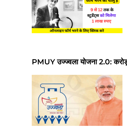
PMUY उज्ज्वला योजना 2.0: करोड़ों