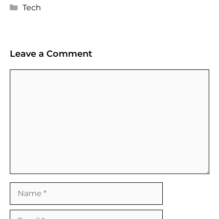
Categories
Tech
Leave a Comment
Comment
Name
Email