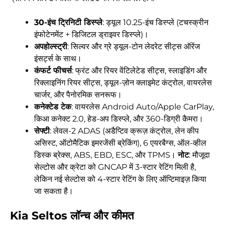
30-इंच ट्रिनिटी डिस्प्ले
: ड्यूल 10.25-इंच डिस्प्ले (टचस्क्रीन
इंफोटेनमेंट + डिजिटल ड्राइवर डिस्प्ले)।
अपहोल्स्ट्री
: सिल्वर और ग्रे ड्यूल-टोन लेदरेट सीट्स ऑरेंज
इंसर्ट्स के साथ।
कंफर्ट फीचर्स
: फ्रंट और रियर वेंटिलेटेड सीट्स, स्लाइडिंग और
रिक्लाइनिंग रियर सीट्स, ड्यूल-ज़ोन क्लाइमेट कंट्रोल, वायरलेस
चार्जर, और पैनोरमिक सनरूफ।
कनेक्टेड टेक
: वायरलेस Android Auto/Apple CarPlay,
किआ कनेक्ट 2.0, हेड-अप डिस्प्ले, और 360-डिग्री कैमरा।
सेफ्टी
: लेवल-2 ADAS (अडैप्टिव क्रूज़ कंट्रोल, लेन कीप
असिस्ट, ऑटोमैटिक इमरजेंसी ब्रेकिंग), 6 एयरबैग्स, ऑल-व्हील
डिस्क ब्रेक्स, ABS, EBD, ESC, और TPMS।
नोट
: मौजूदा
सेल्टोस और क्रेटा को GNCAP में 3-स्टार रेटिंग मिली है,
लेकिन नई सेल्टोस को 4-स्टार रेटिंग के लिए ऑप्टिमाइज़ किया
जा सकता है।
Kia Seltos
लॉन्च और कीमत