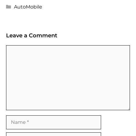
Categories
AutoMobile
Leave a Comment
Comment
Name
Email