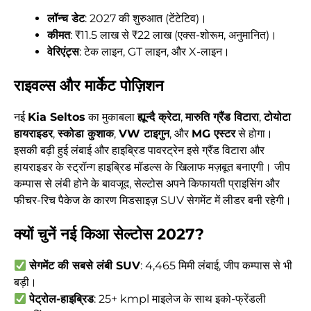
लॉन्च डेट
: 2027 की शुरुआत (टेंटेटिव)।
कीमत
: ₹11.5 लाख से ₹22 लाख (एक्स-शोरूम, अनुमानित)।
वेरिएंट्स
: टेक लाइन, GT लाइन, और X-लाइन।
राइवल्स और मार्केट पोज़िशन
नई
Kia Seltos
का मुकाबला
ह्यून्दै क्रेटा
,
मारुति ग्रैंड विटारा
,
टोयोटा
हायराइडर
,
स्कोडा कुशाक
,
VW टाइगुन
, और
MG एस्टर
से होगा।
इसकी बढ़ी हुई लंबाई और हाइब्रिड पावरट्रेन इसे ग्रैंड विटारा और
हायराइडर के स्ट्रॉन्ग हाइब्रिड मॉडल्स के खिलाफ मज़बूत बनाएगी। जीप
कम्पास से लंबी होने के बावजूद, सेल्टोस अपने किफायती प्राइसिंग और
फीचर-रिच पैकेज के कारण मिडसाइज़ SUV सेगमेंट में लीडर बनी रहेगी।
क्यों चुनें नई किआ सेल्टोस 2027?
सेगमेंट की सबसे लंबी SUV
: 4,465 मिमी लंबाई, जीप कम्पास से भी
बड़ी।
पेट्रोल-हाइब्रिड
: 25+ kmpl माइलेज के साथ इको-फ्रेंडली