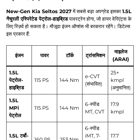
New-Gen Kia Seltos 2027
में सबसे बड़ा अपग्रेड इसका
1.5L
नैचुरली एस्पिरेटेड पेट्रोल-हाइब्रिड
पावरट्रेन होगा, जो हायर वेरिएंट्स के
लिए रिज़र्व हो सकता है। मौजूदा इंजन ऑप्शंस भी बरकरार रहेंगे। डिटेल्स
इस प्रकार हैं:
माइलेज
इंजन
पावर
टॉर्क
ट्रांसमिशन
(ARAI)
1.5L
25+
e-CVT
पेट्रोल-
115 PS
144 Nm
kmpl
(संभावित)
हाइब्रिड
(अनुमानित)
1.5L
6-स्पीड
17.9
MPi
115 PS
144 Nm
MT, CVT
kmpl
पेट्रोल
6-स्पीड
1.5L टर्बो-
iMT, 7-
17.7
160 PS
253 Nm