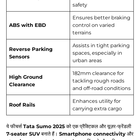
safety
Ensures better braking
ABS with EBD
control on varied
terrains
Assists in tight parking
Reverse Parking
spaces, especially in
Sensors
urban areas
182mm clearance for
High Ground
tackling rough roads
Clearance
and off-road conditions
Enhances utility for
Roof Rails
carrying extra cargo
ये फीचर्स
Tata Sumo 2025
को एक प्रैक्टिकल और यूज़र-फ्रेंडली
7-seater SUV
बनाते हैं।
Smartphone connectivity
और